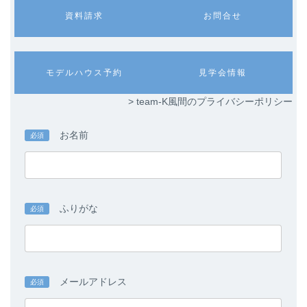
カ
カ
資料請求
お問合せ
ラ
ラ
ム
ム
リ
リ
ン
ン
カ
カ
モデルハウス予約
見学会情報
ク
ク
ラ
ラ
ム
ム
> team-K風間のプライバシーポリシー
リ
リ
ン
ン
ク
ク
お名前
必須
ふりがな
必須
メールアドレス
必須