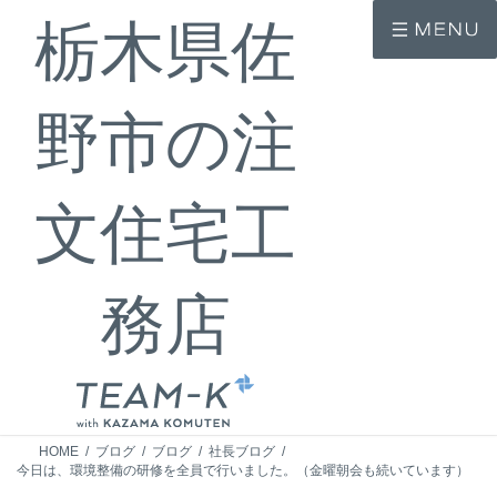
コ
ナ
栃木県佐
ン
ビ
テ
ゲ
ン
ー
ツ
シ
へ
ョ
野市の注
ス
ン
キ
に
ッ
移
プ
動
文住宅工
務店
HOME
ブログ
ブログ
社長ブログ
今日は、環境整備の研修を全員で行いました。（金曜朝会も続いています）