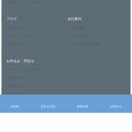
> 換気システム -sumika-
ブログ
会社案内
> 社長ブログ
> 会社概要
> スタッフブログ
> スタッフ紹介
> お知らせ
> メディア掲載実績
お申込み・問合せ
> モデルハウス見学
> 見学会予約
> 資料請求
> お問合せ
HOME
見学会予約
資料請求
お問合せ