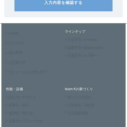
入力内容を確認する
ラインナップ
> HOME
> 注文住宅 -ichi-kara-
> コンセプト
> 提案住宅 -design casa-
> 施工事例
> 提案住宅 -GLAMP-
> お客様の声
> リフォームをお考えの方
性能・設備
team-Kの家づくり
> 設計力・デザイン
> 家づくりの流れ
> 技術力・安心
> 公的認定・表彰歴
> 耐震性・耐久性
> 住宅保証制度
> 冷暖房システム -Fcon-