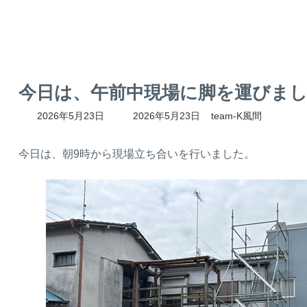
今日は、午前中現場に脚を運びま
最
2026年5月23日
2026年5月23日
team-K風間
終
更
新
今日は、朝9時から現場立ち合いを行いました。
日
時
: