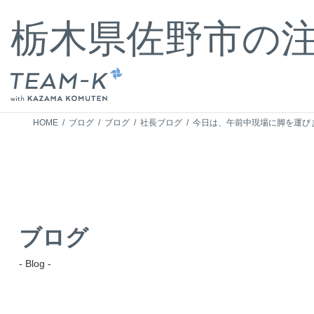
コ
ナ
ン
ビ
栃木県佐野市の
テ
ゲ
ン
ー
ツ
シ
へ
ョ
ス
ン
キ
に
HOME
ブログ
ブログ
社長ブログ
今日は、午前中現場に脚を運び
ッ
移
プ
動
ブログ
- Blog -